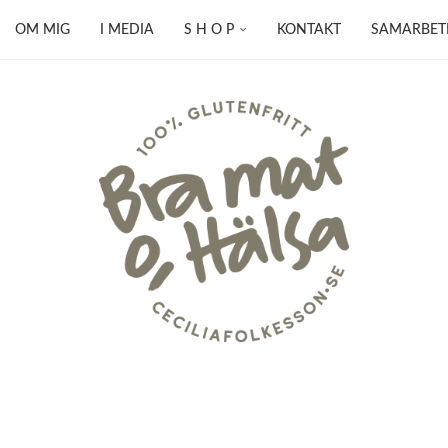
OM MIG
I MEDIA
S H O P
KONTAKT
SAMARBET